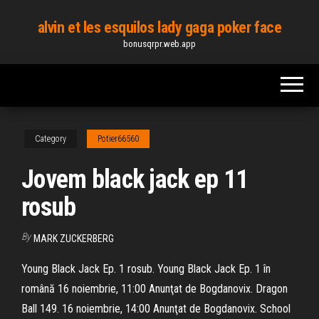
Skip
alvin et les esquilos lady gaga poker face
to
bonusqrpr.web.app
the
content
Category
Potier66560
Jovem black jack ep 11
rosub
By
MARK ZUCKERBERG
Young Black Jack Ep. 1 rosub. Young Black Jack Ep. 1 în
română 16 noiembrie, 11:00 Anunţat de Bogdanovix. Dragon
Ball 149. 16 noiembrie, 14:00 Anunţat de Bogdanovix. School