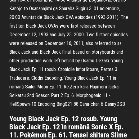
Kanojo to Osananajimi ga Shuraba Sugiru 3. 01 noiembrie,
20:00 Anunţat de Black Jack OVA episodes (1993-2011). The
first ten Black Jack OVAs were first released between
December 12, 1993 and July 25, 2000. Two further episodes
were released on December 16, 2011, also referred to as
Black Jack and Black Jack Final, based on storyboards and
other production work left behind by Osamu Dezaki. Young
Black Jack Ep. 11 rosub. Cronicile înfiorătoare, Partea 3.
Traducere: Clodis Encoding: Young Black Jack Ep. 11 în
română Sailor Moon Ep. 11. Re:Zero kara Hajimeru Isekai
Seikatsu 2nd Season Part 2 Ep. 6. Morphogenic 11 -
HellSpawn-10 Encoding Bing021 88 Oana-chan 6 DannyDSB
Young Black Jack Ep. 12 rosub. Young
Black Jack Ep. 12 în română Sonic X Ep.
11. Pokémon Ep. 61. Tensei shitara Slime