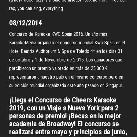
rap, you can sing, everything
08/12/2014
Concurso de Karaoke KWC Spain 2016. Un año mas
KaraokeMedia organizó el concurso mundial Kwc Spain en el
Hotel Beatriz Auditorium & Spa de Toledo 4* en los días 31
de octubre y 1 de Noviembre de 2.015. Los ganadores que
percibieron un premio valorado en más de 25.000 €
representaron a nuestro país en el mismo concurso pero en
su edición mundial organizada este año pasado en Singapur.
¡Llega el Concurso de Cheers Karaoke
2019, con un Viaje a Nueva York para 2
personas de premio! ¡Becas en la mejor
academia de Broadway! El concurso se
realizará entre mayo y principios de junio,