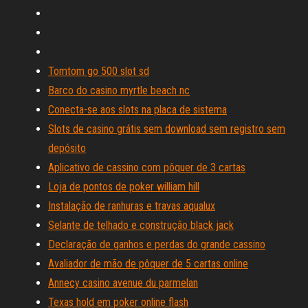
Tomtom go 500 slot sd
Barco do casino myrtle beach nc
Conecta-se aos slots na placa de sistema
Slots de casino grátis sem download sem registro sem
depósito
Aplicativo de cassino com pôquer de 3 cartas
Loja de pontos de poker william hill
Instalação de ranhuras e travas aqualux
Selante de telhado e construção black jack
Declaração de ganhos e perdas do grande cassino
Avaliador de mão de pôquer de 5 cartas online
Annecy casino avenue du parmelan
Texas hold em poker online flash