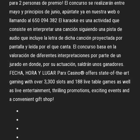
para 2 personas de premio! El concurso se realizarán entre
mayo y principios de junio, apúntate ya en nuestra web o
llamando al 650 094 382 El karaoke es una actividad que
consiste en interpretar una canción siguiendo una pista de
audio que incluye la letra de dicha canción proyectada por
pantalla y leída por el que canta. El concurso basa en la
valoración de diferentes interpretaciones por parte de un
jurado en donde, por su actuación, saldrán unos ganadores.
FECHA, HORA Y LUGAR Parx Casino® offers state-of-the-art
gaming with over 3,300 slots and 188 live table games as well
as live entertainment, thrilling promotions, exciting events and
a convenient gift shop!