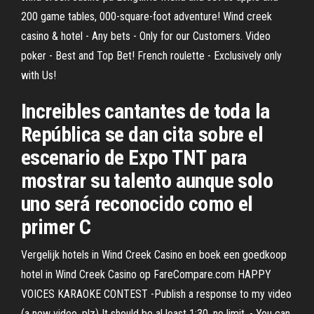
200 game tables, 000-square-foot adventure! Wind creek
casino & hotel - Any bets - Only for our Сustomers. Video
poker - Best and Top Bet! French roulette - Exclusively only
with Us!
Increibles cantantes de toda la
República se dan cita sobre el
escenario de Expo TNT para
mostrar su talento aunque solo
uno será reconocido como el
primer C
Vergelijk hotels in Wind Creek Casino en boek een goedkoop
hotel in Wind Creek Casino op FareCompare.com HAPPY
VOICES KARAOKE CONTEST -Publish a response to my video
(a new video, plz) It should be al least 1:30, no limit. - You can