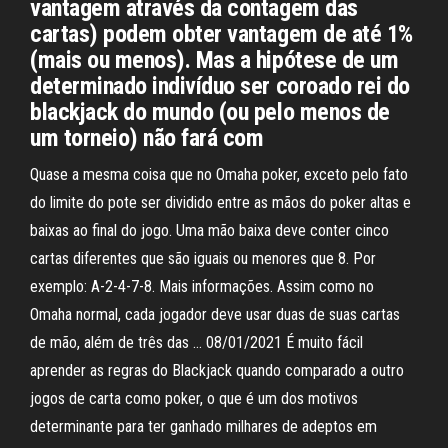
vantagem através da contagem das
cartas) podem obter vantagem de até 1%
(mais ou menos). Mas a hipótese de um
determinado indivíduo ser coroado rei do
blackjack do mundo (ou pelo menos de
um torneio) não fará com
Quase a mesma coisa que no Omaha poker, exceto pelo fato
do limite do pote ser dividido entre as mãos do poker altas e
baixas ao final do jogo. Uma mão baixa deve conter cinco
cartas diferentes que são iguais ou menores que 8. Por
exemplo: A-2-4-7-8. Mais informações. Assim como no
Omaha normal, cada jogador deve usar duas de suas cartas
de mão, além de três das … 08/01/2021 É muito fácil
aprender as regras do Blackjack quando comparado a outro
jogos de carta como poker, o que é um dos motivos
determinante para ter ganhado milhares de adeptos em