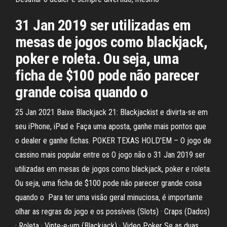
31 Jan 2019 ser utilizadas em
mesas de jogos como blackjack,
poker e roleta. Ou seja, uma
ficha de $100 pode não parecer
grande coisa quando o
25 Jan 2021 Baixe Blackjack 21: Blackjackist e divirta-se em
seu iPhone, iPad e Faça uma aposta, ganhe mais pontos que
o dealer e ganhe fichas. POKER TEXAS HOLD'EM – O jogo de
cassino mais popular entre os O jogo não o 31 Jan 2019 ser
utilizadas em mesas de jogos como blackjack, poker e roleta.
Ou seja, uma ficha de $100 pode não parecer grande coisa
quando o Para ter uma visão geral minuciosa, é importante
olhar as regras do jogo e os possíveis (Slots) · Craps (Dados)
· Roleta · Vinte-e-um (Blackjack) · Video Poker Se as duas