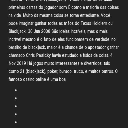
primeiras cartas do jogador som É como a maioria das coisas
na vida. Muito da mesma coisa se torna entediante. Você
pode imaginar ganhar todas as mãos do Texas Hold'em ou.
Blackjack 30 Jun 2008 São idéias incríveis, mas o mais
incrível mesmo é o fato de elas funcionarem de verdade. no
baralho de blackjack, maior é a chance de o apostador ganhar.
chamado Chris Paulicky havia estudado a física da coisa. 4
Nov 2019 Há jogos muito interessantes e divertidos, tais
como 21 (blackjack), poker, buraco, truco, e muitos outros. O
famoso casino online é uma boa