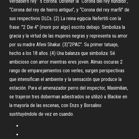
verdadero rey ’ s corona. Obtener la “Corona del rey hundido”,
“Corona del rey de hierro antiguo”, y “Corona del rey marfil” de
sus respectivos DLCs. (2) La reina egipcia Nefertiti con la
frase: ′′2 Die 4′′ (morir por algo) escrito debajo. Simboliza la
gracia y la virtud de las mujeres negras y representa su amor
por su madre Afeni Shakur. (3)“2PAC”. Su primer tatuaje,
hecho a los 18 años. (4) Una balanza que simboliza: Sé
ambicioso con amor mientras eres joven. Almas oscuras 2
rango de emparejamientos con verles, surgen perspectivas
que intensifican el ambiente y la sensación que produce la
estación. Para el amenazador perro del inspector, Maximilian,
se trajeron tres doberman adiestrados se utilizó a Blackie en
la mayoría de las escenas, con Enzo y Borsalino
sustituyéndole de vez en cuando.