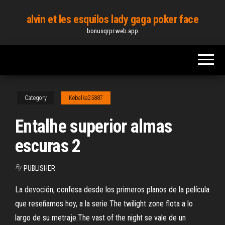
Skip
alvin et les esquilos lady gaga poker face
to
bonusqrpr.web.app
the
content
Category
Kebalka25887
Entalhe superior almas
escuras 2
By
PUBLISHER
La devoción, confesa desde los primeros planos de la película
que reseñamos hoy, a la serie The twilight zone flota a lo
largo de su metraje.The vast of the night se vale de un