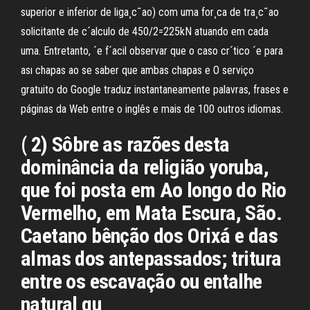
superior e inferior de liga¸c˜ao) com uma for¸ca de tra¸c˜ao
solicitante de c´alculo de 450/2=225kN atuando em cada
uma. Entretanto, ´e f´acil observar que o caso cr´tico ´e para
ası chapas ao se saber que ambas chapas e O serviço
gratuito do Google traduz instantaneamente palavras, frases e
páginas da Web entre o inglês e mais de 100 outros idiomas.
( 2) Sôbre as razões desta
dominância da religião yoruba,
que foi posta em Ao longo do Rio
Vermelho, em Mata Escura, São.
Caetano bênção dos Orixá e das
almas dos antepassados; tritura
entre os escavação ou entalhe
natural qu