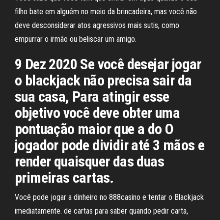
filho bate em alguém no meio da brincadeira, mas você não
deve desconsiderar atos agressivos mais sutis, como
empurrar o irmão ou beliscar um amigo.
9 Dez 2020 Se você desejar jogar
o blackjack não precisa sair da
sua casa, Para atingir esse
objetivo você deve obter uma
pontuação maior que a do O
jogador pode dividir até 3 mãos e
render quaisquer das duas
primeiras cartas.
Você pode jogar a dinheiro no 888casino e tentar o Blackjack
imediatamente. de cartas para saber quando pedir carta,