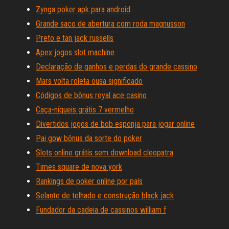
Zynga poker apk para android
Grande saco de abertura com roda magnusson
Preto e tan jack russells
Apex jogos slot machine
Declaração de ganhos e perdas do grande cassino
Mars volta roleta ousa significado
Códigos de bônus royal ace casino
Caça-níqueis grátis 7 vermelho
Divertidos jogos de bob esponja para jogar online
Pai gow bônus da sorte do poker
Slots online grátis sem download cleopatra
Times square de nova york
Rankings de poker online por país
Selante de telhado e construção black jack
Fundador da cadeia de cassinos william f