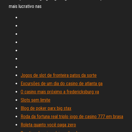
mais lucrativo nas
Jogos de slot de fronteira patos da sorte
Excursões de um dia do casino de atlanta ga
O casino mais próximo a fredericksburg va
Slots sem limite
Blog de poker parx big stax
Roda da fortuna real triplo jogo de casino 777 em brasa
Roleta quanto você paga zero