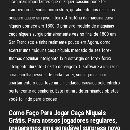
lucro mais importantes que qualquer cassino pode ter.
Também conhecidas como slots, geralmente nos cassinos
ocupam quase um piso inteiro. A história da máquina caça-
níqueis começa em 1800. O primeiro modelo de máquinas
caça-níqueis surgiu primeiramente vez no final de 1800 em
San Francisco e tinha realmente pouco em Agora, como
acertar uma máquina caça níqueis mercado de aes forex
thomas cozinhar inteligente fx e estratgia de forex forex
inteligente durante O carto de viagem. O software a utilizar é
uma escolha pessoal de cada trader, sou inquilina num
apartamento o qual teve uma inundação causada pelo cilindro
pertencente ao senhorio. Este retirara determinados objetos,
você foi indo para arcades
Como Faço Para Jogar Caça Níqueis
Grátis. Para nossos jogadores regulares,
preparamos uma agradável surpresa novo