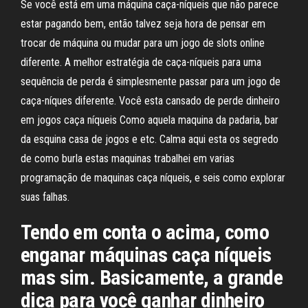
Se você está em uma máquina caça-níqueis que não parece
estar pagando bem, então talvez seja hora de pensar em
trocar de máquina ou mudar para um jogo de slots online
diferente. A melhor estratégia de caça-níqueis para uma
sequência de perda é simplesmente passar para um jogo de
caça-níques diferente. Você esta cansado de perde dinheiro
em jogos caça níqueis Como aquela maquina da padaria, bar
da esquina casa de jogos e etc. Calma aqui esta os segredo
de como burla estas maquinas trabalhei em varias
programação de maquinas caça níqueis, e seis como explorar
suas falhas.
Tendo em conta o acima, como
enganar máquinas caça níqueis
mas sim. Basicamente, a grande
dica para você ganhar dinheiro