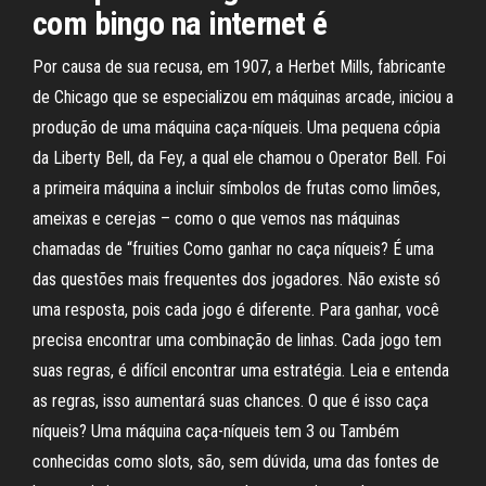
com bingo na internet é
Por causa de sua recusa, em 1907, a Herbet Mills, fabricante
de Chicago que se especializou em máquinas arcade, iniciou a
produção de uma máquina caça-níqueis. Uma pequena cópia
da Liberty Bell, da Fey, a qual ele chamou o Operator Bell. Foi
a primeira máquina a incluir símbolos de frutas como limões,
ameixas e cerejas – como o que vemos nas máquinas
chamadas de “fruities Como ganhar no caça níqueis? É uma
das questões mais frequentes dos jogadores. Não existe só
uma resposta, pois cada jogo é diferente. Para ganhar, você
precisa encontrar uma combinação de linhas. Cada jogo tem
suas regras, é difícil encontrar uma estratégia. Leia e entenda
as regras, isso aumentará suas chances. O que é isso caça
níqueis? Uma máquina caça-níqueis tem 3 ou Também
conhecidas como slots, são, sem dúvida, uma das fontes de