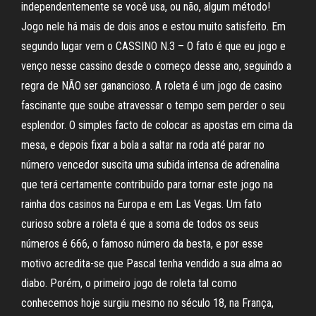
independentemente se você usa, ou não, algum método!
Jogo nele há mais de dois anos e estou muito satisfeito. Em
segundo lugar vem o CASSINO N.3 – O fato é que eu jogo e
venço nesse cassino desde o começo desse ano, seguindo a
regra de NÃO ser ganancioso. A roleta é um jogo de casino
fascinante que soube atravessar o tempo sem perder o seu
esplendor. O simples facto de colocar as apostas em cima da
mesa, e depois fixar a bola a saltar na roda até parar no
número vencedor suscita uma subida intensa de adrenalina
que terá certamente contribuído para tornar este jogo na
rainha dos casinos na Europa e em Las Vegas. Um fato
curioso sobre a roleta é que a soma de todos os seus
números é 666, o famoso número da besta, e por esse
motivo acredita-se que Pascal tenha vendido a sua alma ao
diabo. Porém, o primeiro jogo de roleta tal como
conhecemos hoje surgiu mesmo no século 18, na França,