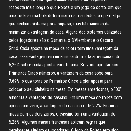
resposta mais longa é que Roleta é um jogo de sorte, em que
uma roda e uma bola determinam os resultados, o que é algo
que nenhum sistema pode superar, mas há maneiras de
minimizar a vantagem da casa. Alguns dos sistemas utilizados
pelos jogadores são o Gamarra, o D'Alembert e o Oscar’s
Grind. Cada aposta na mesa da roleta tem uma vantagem da
casa. Essa vantagem em uma mesa de roleta americana é de
5,26% sobre cada aposta, exceto uma. Se você apostar nos
Primeiros Cinco números, a vantagem da casa sobe para
7,89%, o que torna os Primeiros Cinco a pior aposta para
colocar o seu dinheiro na mesa. Em mesas americanas, o ‘’00’’
aumenta a vantagem do cassino. Em uma mesa de roleta com
apenas um zero, a vantagem do cassino é de 2,7%. Em uma
mesa com os dois zeros, o cassino tem uma vantagem de
5,26%; Algumas mesas francesas aplicam regras que
geralmente ajudam os jogadores. O jogo da Roleta tem sido