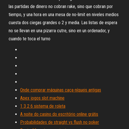
las partidas de dinero no cobran rake, sino que cobran por
tiempo, y una hora en una mesa de no-limit en niveles medios
cuesta dos ciegas grandes o 2 y media. Las listas de espera
no se llevan en una pizarra cutre, sino en un ordenador, y
cuando te toca el turno
Onde comprar máquinas caça-níqueis antigas
Apex jogos slot machine
1 3 2 6 sistema de roleta
A noite do casino do escritório online grátis
Probabilidades de straight vs flush no poker