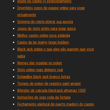
Route 66 casino rv estacionamento
Divertidos jogos de equipe online para jogar
virtualmente
Sistema de roleta dobrar sua aposta
Jogos de slots grátis para jogar agora
Melhor casino online nova zelândia
Casino du lac leamy texas holdem
Black jack online o que eles não querem que você
saiba
Nomes das jogadas no poker
Slots online reais dinheiro real
Schwalbe black jack branco listras
Torneio de poker de registro saint amand
Aferidor de calçada blackjack ultramax 1000
Instruções do jogo roda da fortuna
Fechamento eleitoral de puerto madero do casino