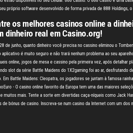
 estão disponíveis no seu celular. 888 Casino. O 888 Casino é uma base
 seu próprio software desenvolvido de forma privada de 888 Holdings, 
ntre os melhores casinos online a dinh
m dinheiro real em Casino.org!
a 28 de junho, quanto dinheiro você precisa no cassino eliminou o Tomb
 o aplicativo é muito seguro e não trará nenhum problema ao seu aparel
ueis online, jogos de mesa e cassino pela primeira vez, após detalhar p
do slot da série Battle Maidens do 1X2gaming foi ao ar, desfrutando
 Em Battle Maidens: Cleopatra, os jogadores se juntam à famosa rainha
noEuro - O casino online favorito da Europa tem uma das maiores seleç
k e muitos mais. Tente a sorte em divertidas caça-níqueis como Jack H
s de bónus de casino. Inscreva-se num casino da Internet com um dos 