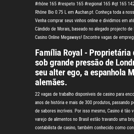
#rhône 165 #respeto 165 #regional 165 #qt 165 142
Rhône Bio 0.75 L em Auchan.pt. Conheça toda a nos
Venha comprar seus vinhos online e dividimos em at
Cândido de Morais, baseado no alegado projecto de l
Casino Online Megaways! Encontre vagas de emprego
Família Royal - Proprietária
sob grande pressão de Londr
seu alter ego, a espanhola M
alemães.
22 vagas de trabalho disponíveis de casino para enc
anos de história e mais de 300 produtos, passando p
de sabores incríveis. Por isso mesmo, Casino é tão
varejo de alimentos no Brasil estão travando uma br
contabilista de casino, também conhecido como conta