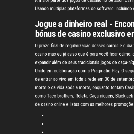
A maior parte dos jogos de cassino no Betsson Casino
Usando múltiplas plataformas de software, incluindo
Jogue a dinheiro real - Enco
bónus de casino exclusivo e
O prazo final de regularização desses carros é o di
casino mas eu já aviso que é para você ficar calmo:
expandir além de seus tradicionais jogos de caça-níq
Unido em colaboração com a Pragmatic Play. O segun
de entrar ao vivo em toda a rede em 30 de setembro.
morte e da vida após a morte, enquanto tentam Casi
como Taco brothers, Roleta, Caça-níqueis, Blackjac
de casino online e listas com as melhores promoçõe