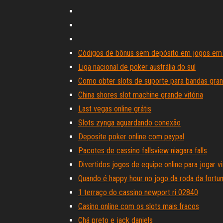
Códigos de bônus sem depósito em jogos em
Liga nacional de poker austrália do sul
Como obter slots de suporte para bandas gra
China shores slot machine grande vitória
Last vegas online grátis
Slots zynga aguardando conexão
Deposite poker online com paypal
Pacotes de cassino fallsview niagara falls
Divertidos jogos de equipe online para jogar v
Quando é happy hour no jogo da roda da fortu
1 terraço do cassino newport ri 02840
Casino online com os slots mais fracos
Chá preto e jack daniels