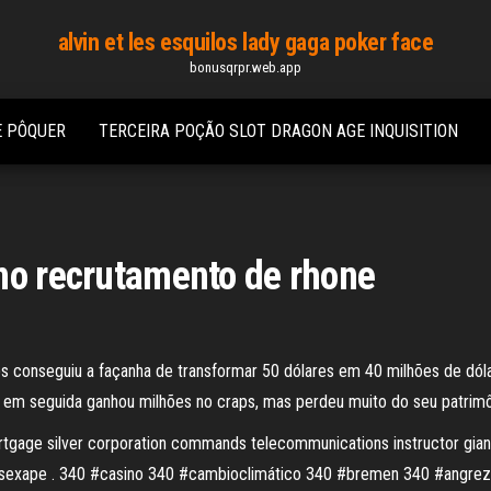
alvin et les esquilos lady gaga poker face
bonusqrpr.web.app
E PÔQUER
TERCEIRA POÇÃO SLOT DRAGON AGE INQUISITION
no recrutamento de rhone
s conseguiu a façanha de transformar 50 dólares em 40 milhões de dól
 em seguida ganhou milhões no craps, mas perdeu muito do seu patrimô
tgage silver corporation commands telecommunications instructor gian
le sexape . 340 #casino 340 #cambioclimático 340 #bremen 340 #angr